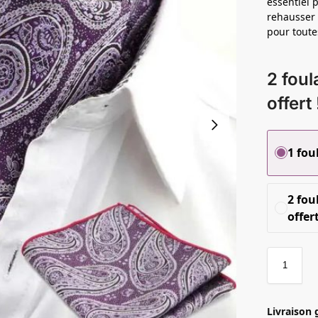
essentiel 
rehausser v
pour toute
2 foul
offert 
1 fou
2 fou
offert
Livraison 