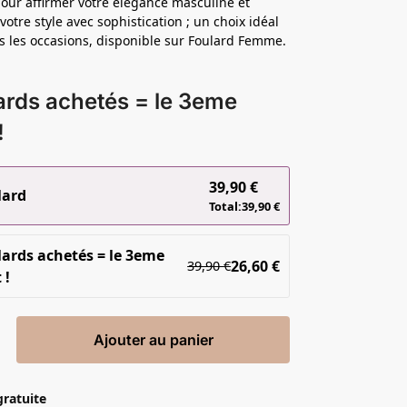
pour affirmer votre élégance masculine et
otre style avec sophistication ; un choix idéal
s les occasions, disponible sur Foulard Femme.
ards achetés = le 3eme
!
39,90
€
lard
Total:
39,90
€
lards achetés = le 3eme
26,60
€
39,90
€
 !
Ajouter au panier
gratuite