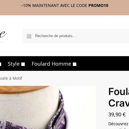
–10%
MAINTENANT AVEC LE CODE
PROMO10
R
Style
Foulard Homme
ate à Motif
Fou
Crav
39,90
€
Découvrez 