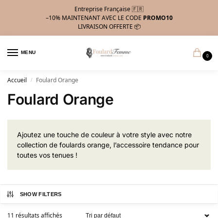
Entreprise Française 🇫🇷
–10%
MAINTENANT AVEC LE CODE
PROMO10
LIVRAISON OFFERTE 📦
MENU
0
Accueil
Foulard Orange
/
Foulard Orange
Ajoutez une touche de couleur à votre style avec notre
collection de foulards orange, l’accessoire tendance pour
toutes vos tenues !
SHOW FILTERS
11 résultats affichés