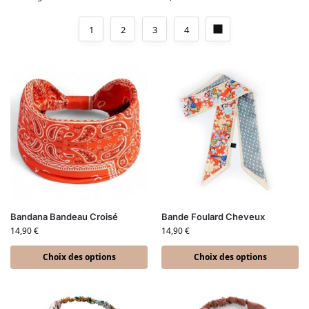
1
2
3
4
Bandana Bandeau Croisé
Bande Foulard Cheveux
14,90
€
14,90
€
Choix des options
Choix des options