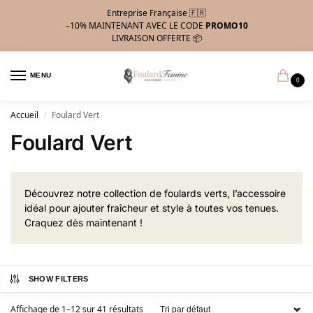
Entreprise Française 🇫🇷
–10%
MAINTENANT AVEC LE CODE
PROMO10
LIVRAISON OFFERTE 📦
MENU
0
Accueil
Foulard Vert
/
Foulard Vert
Découvrez notre collection de foulards verts, l’accessoire
idéal pour ajouter fraîcheur et style à toutes vos tenues.
Craquez dès maintenant !
SHOW FILTERS
Affichage de 1–12 sur 41 résultats