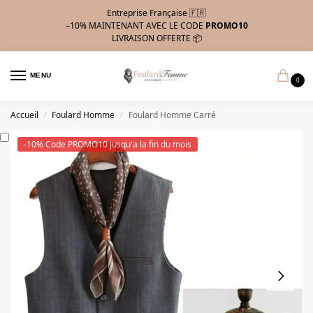
Entreprise Française 🇫🇷
–10%
MAINTENANT AVEC LE CODE
PROMO10
LIVRAISON OFFERTE 📦
MENU
0
Accueil
Foulard Homme
Foulard Homme Carré
/
/
-10% Code PROMO10 jusqu'a la fin du mois