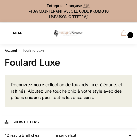
Entreprise Française 🇫🇷
–10%
MAINTENANT AVEC LE CODE
PROMO10
LIVRAISON OFFERTE 📦
MENU
0
Accueil
Foulard Luxe
/
Foulard Luxe
Découvrez notre collection de foulards luxe, élégants et
raffinés. Ajoutez une touche chic à votre style avec des
pièces uniques pour toutes les occasions.
SHOW FILTERS
12 résultats affichés