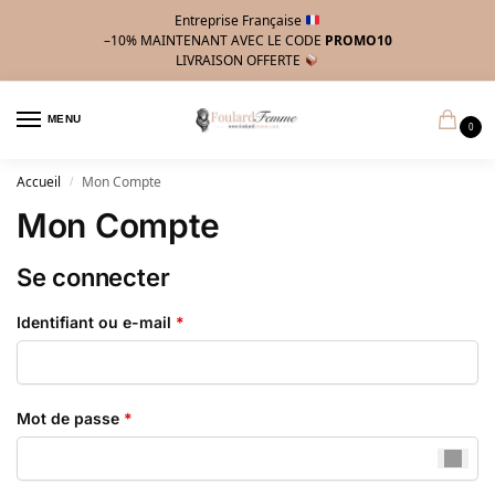
Entreprise Française
–10%
MAINTENANT AVEC LE CODE
PROMO10
LIVRAISON OFFERTE
MENU
0
Accueil
Mon Compte
/
Mon Compte
Se connecter
Identifiant ou e-mail
*
Mot de passe
*