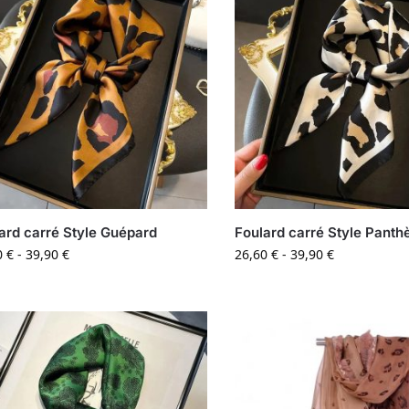
ard carré Style Guépard
Foulard carré Style Panth
0
€
-
39,90
€
26,60
€
-
39,90
€