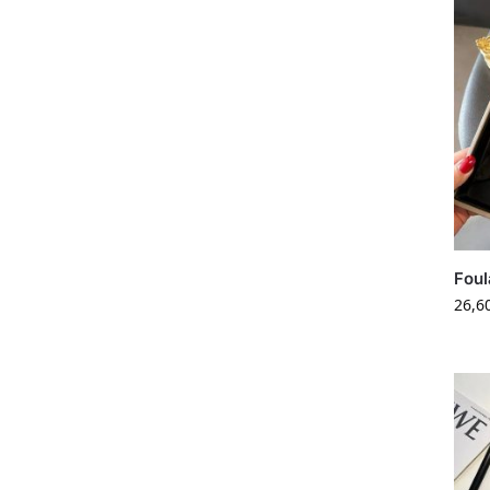
Foul
26,6