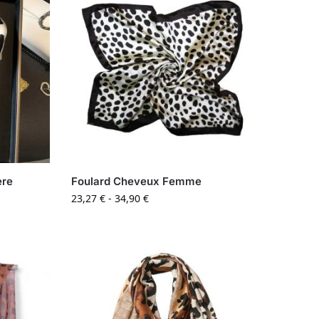
ère
Foulard Cheveux Femme
23,27
€
-
34,90
€