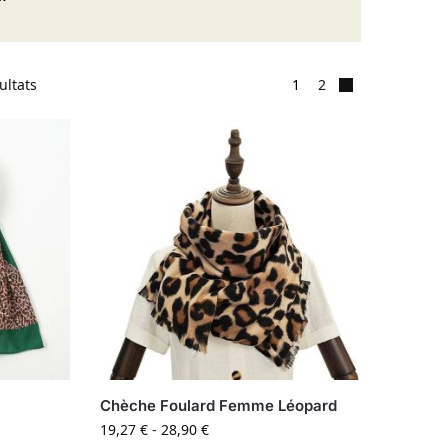
ultats
1
2
Chèche Foulard Femme Léopard
19,27
€
-
28,90
€