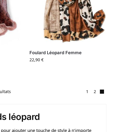
Foulard Léopard Femme
22,90
€
ultats
1
2
ds léopard
pour ajouter une touche de style à n’importe