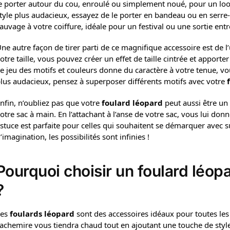
e porter autour du cou, enroulé ou simplement noué, pour un lo
tyle plus audacieux, essayez de le porter en bandeau ou en serre
auvage à votre coiffure, idéale pour un festival ou une sortie entr
ne autre façon de tirer parti de ce magnifique accessoire est de l
otre taille, vous pouvez créer un effet de taille cintrée et apport
e jeu des motifs et couleurs donne du caractère à votre tenue, v
lus audacieux, pensez à superposer différents motifs avec votre
nfin, n’oubliez pas que votre
foulard léopard
peut aussi être un 
otre sac à main. En l’attachant à l’anse de votre sac, vous lui do
stuce est parfaite pour celles qui souhaitent se démarquer avec su
’imagination, les possibilités sont infinies !
Pourquoi choisir un foulard léop
?
Les
foulards léopard
sont des accessoires idéaux pour toutes les 
achemire vous tiendra chaud tout en ajoutant une touche de styl