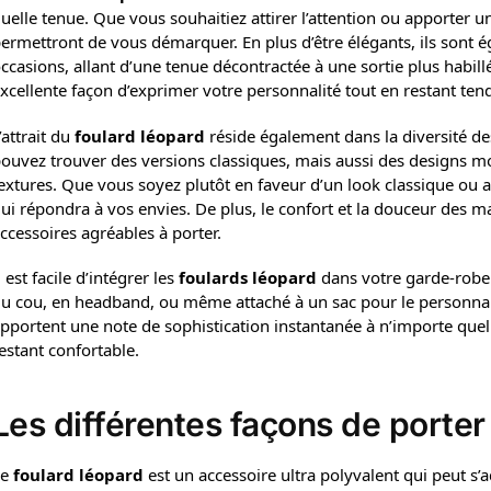
uelle tenue. Que vous souhaitiez attirer l’attention ou apporter 
ermettront de vous démarquer. En plus d’être élégants, ils sont é
ccasions, allant d’une tenue décontractée à une sortie plus habil
xcellente façon d’exprimer votre personnalité tout en restant ten
’attrait du
foulard léopard
réside également dans la diversité de
ouvez trouver des versions classiques, mais aussi des designs mod
extures. Que vous soyez plutôt en faveur d’un look classique ou a
ui répondra à vos envies. De plus, le confort et la douceur des ma
ccessoires agréables à porter.
l est facile d’intégrer les
foulards léopard
dans votre garde-robe. 
u cou, en headband, ou même attaché à un sac pour le personnalis
pportent une note de sophistication instantanée à n’importe quel 
estant confortable.
Les différentes façons de porter
Le
foulard léopard
est un accessoire ultra polyvalent qui peut s