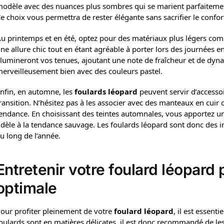
odèle avec des nuances plus sombres qui se marient parfaitement
e choix vous permettra de rester élégante sans sacrifier le confor
u printemps et en été, optez pour des matériaux plus légers com
ne allure chic tout en étant agréable à porter lors des journées e
llumineront vos tenues, ajoutant une note de fraîcheur et de dyn
erveilleusement bien avec des couleurs pastel.
nfin, en automne, les
foulards léopard
peuvent servir d’accesso
ransition. N’hésitez pas à les associer avec des manteaux en cuir
endance. En choisissant des teintes automnales, vous apportez un
idèle à la tendance sauvage. Les foulards léopard sont donc des 
u long de l’année.
Entretenir votre foulard léopard 
optimale
our profiter pleinement de votre
foulard léopard
, il est essent
oulards sont en matières délicates, il est donc recommandé de les 