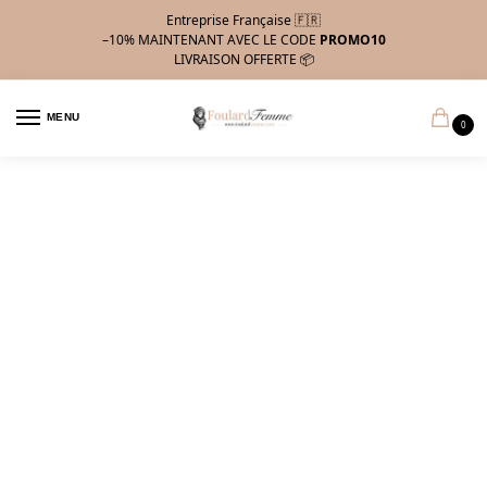
Entreprise Française 🇫🇷
–10%
MAINTENANT AVEC LE CODE
PROMO10
LIVRAISON OFFERTE 📦
MENU
0
FAQs
Notre équipe est toujours là pour
vous aider.