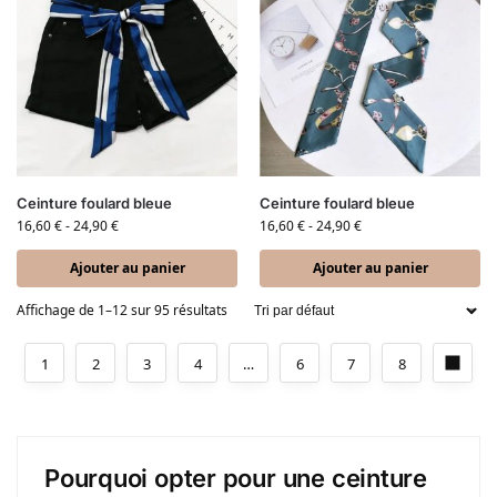
Ceinture foulard bleue
Ceinture foulard bleue
16,60
€
-
24,90
€
16,60
€
-
24,90
€
Ajouter au panier
Ajouter au panier
Affichage de 1–12 sur 95 résultats
1
2
3
4
…
6
7
8
Pourquoi opter pour une ceinture