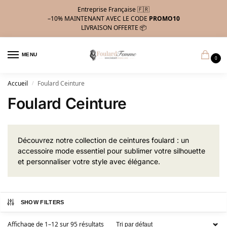
Entreprise Française 🇫🇷
–10%
MAINTENANT AVEC LE CODE
PROMO10
LIVRAISON OFFERTE 📦
MENU
0
Accueil
Foulard Ceinture
/
Foulard Ceinture
Découvrez notre collection de ceintures foulard : un
accessoire mode essentiel pour sublimer votre silhouette
et personnaliser votre style avec élégance.
SHOW FILTERS
Affichage de 1–12 sur 95 résultats