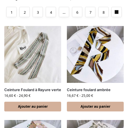
1
2
3
4
…
6
7
8
Ceinture Foulard à Rayure verte
Ceinture foulard ambrée
16,60
€
-
24,90
€
16,67
€
-
25,00
€
Ajouter au panier
Ajouter au panier