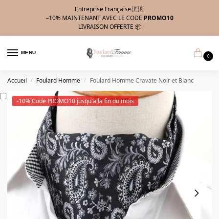
Entreprise Française 🇫🇷
–10%
MAINTENANT AVEC LE CODE
PROMO10
LIVRAISON OFFERTE 📦
MENU
0
Accueil
Foulard Homme
Foulard Homme Cravate Noir et Blanc
/
/
-10% Code PROMO10 jusqu'a la fin du mois