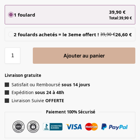
39,90
€
1 foulard
Total:
39,90
€
2 foulards achetés = le 3eme offert !
26,60
€
39,90
€
Ajouter au panier
Livraison gratuite
Satisfait ou Remboursé
sous 14 jours
Expédition
sous 24 à 48h
Livraison Suivie
OFFERTE
Paiement 100% Sécurisé