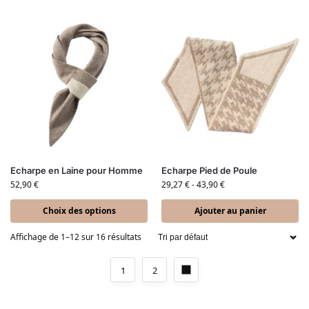
Echarpe en Laine pour Homme
Echarpe Pied de Poule
52,90
€
29,27
€
-
43,90
€
Choix des options
Ajouter au panier
Affichage de 1–12 sur 16 résultats
1
2