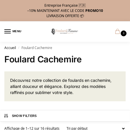
Entreprise Française 🇫🇷
–10%
MAINTENANT AVEC LE CODE
PROMO10
LIVRAISON OFFERTE 📦
MENU
0
Accueil
Foulard Cachemire
/
Foulard Cachemire
Découvrez notre collection de foulards en cachemire,
alliant douceur et élégance. Explorez des modèles
raffinés pour sublimer votre style.
SHOW FILTERS
Affichage de 1–12 sur 16 résultats