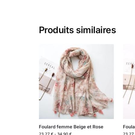
Produits similaires
Foulard femme Beige et Rose
Foula
23,27
€
-
34,90
€
23,27