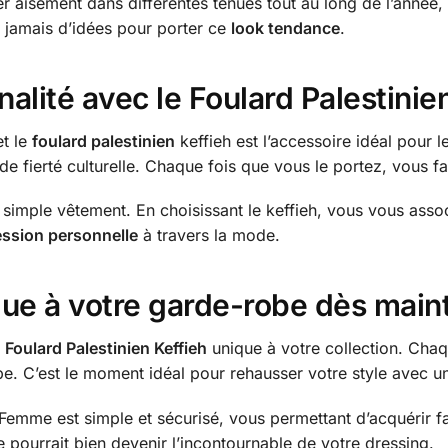
r aisément dans différentes tenues tout au long de l’année,
 jamais d’idées pour porter ce
look tendance
.
alité avec le Foulard Palestinie
et le
foulard palestinien
keffieh est l’accessoire idéal pour le 
 de fierté culturelle. Chaque fois que vous le portez, vous f
 simple vêtement. En choisissant le keffieh, vous vous assoc
ssion personnelle
à travers la mode.
que à votre garde-robe dès main
e
Foulard Palestinien Keffieh
unique à votre collection. Chaqu
obe. C’est le moment idéal pour rehausser votre style avec u
 Femme est simple et sécurisé, vous permettant d’acquérir 
e pourrait bien devenir l’incontournable de votre dressing.