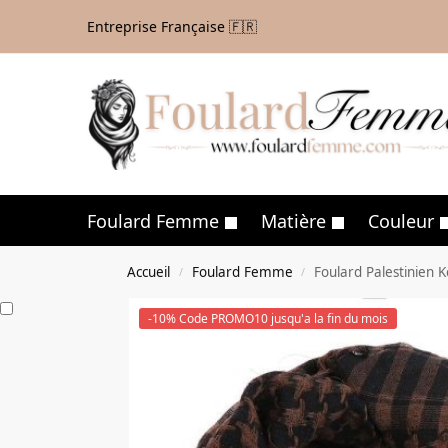
Entreprise Française 🇫🇷
Foulard Femme
Matière
Couleur
Accueil
Foulard Femme
Foulard Palestinien K
/
/
-10% Code PROMO10 jusqu'a la fin du mois