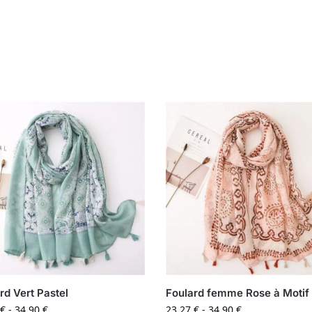
rd Vert Pastel
Foulard femme Rose à Motif
€
-
34,90
€
23,27
€
-
34,90
€