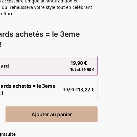
accessoire unique alliant tradition et
 qui rehaussera votre style tout en célébrant
culture.
ards achetés = le 3eme
!
19,90
€
lard
Total:
19,90
€
lards achetés = le 3eme
13,27
€
19,90
€
 !
Ajouter au panier
gratuite