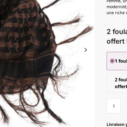
Femme, un 
modernité,
une riche 
2 foul
offert 
1 fou
2 fou
offert
Livraison 