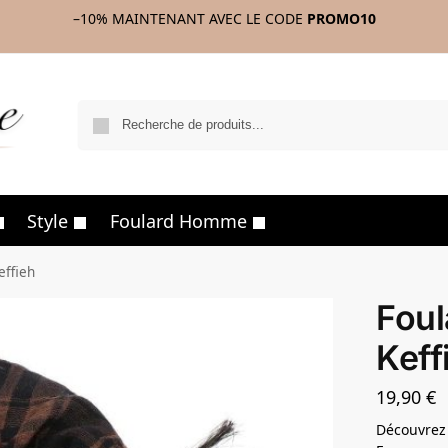
–10%
MAINTENANT AVEC LE CODE
PROMO10
R
Style
Foulard Homme
effieh
Foul
Keff
19,90
€
Découvrez 