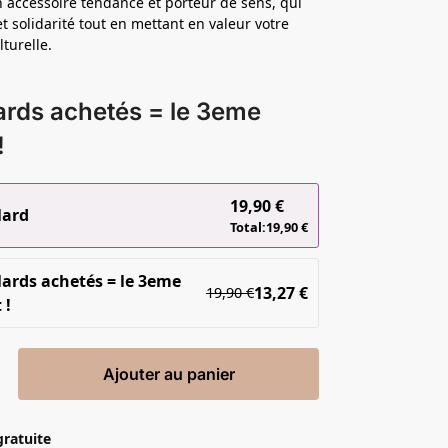
accessoire tendance et porteur de sens, qui
 et solidarité tout en mettant en valeur votre
lturelle.
ards achetés = le 3eme
!
19,90
€
lard
Total:
19,90
€
lards achetés = le 3eme
13,27
€
19,90
€
 !
Ajouter au panier
gratuite