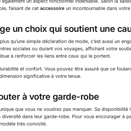
e également un aspect fonctionnel indéniable. Selon la saison
le, faisant de cet
accessoire
un incontournable dans votre
uge un choix qui soutient une ca
plus qu’une simple déclaration de mode, c’est aussi un e
ontres sociales ou durant vos voyages, affichant votre sout
bue à renforcer les liens entre ceux qui le portent.
e durabilité et confort. Vous pouvez être assuré que ce fo
imension significative à votre tenue.
outer à votre garde-robe
nique que vous ne voudrez pas manquer. Sa disponibilité lim
 la diversité dans leur garde-robe. Pour vous encourager à p
modèle très convoité.