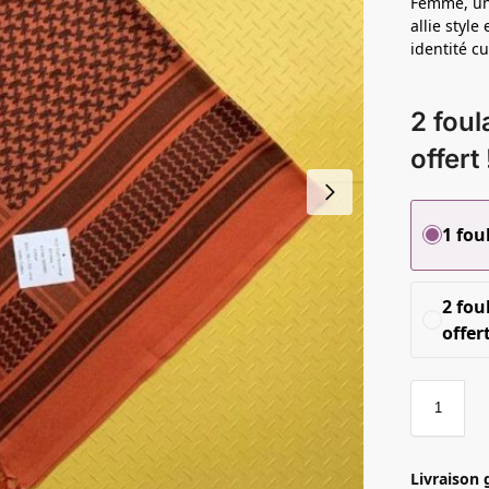
Femme, un 
allie style
identité cu
2 foul
offert 
1 fou
2 fou
offert
Livraison 