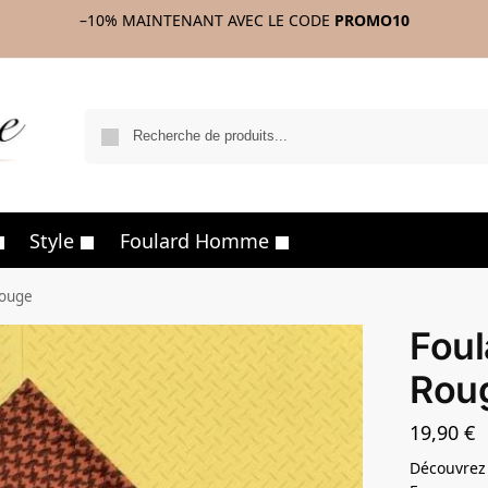
–10%
MAINTENANT AVEC LE CODE
PROMO10
R
Style
Foulard Homme
Rouge
Foul
Rou
19,90
€
Découvrez 