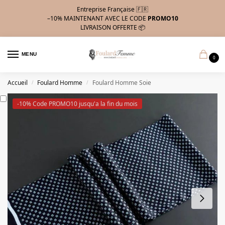
Entreprise Française 🇫🇷
–10%
MAINTENANT AVEC LE CODE
PROMO10
LIVRAISON OFFERTE 📦
MENU
0
Accueil
Foulard Homme
Foulard Homme Soie
/
/
-10% Code PROMO10 jusqu'a la fin du mois