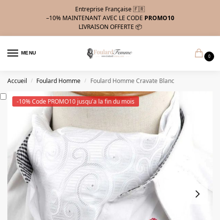
Entreprise Française 🇫🇷
–10%
MAINTENANT AVEC LE CODE
PROMO10
LIVRAISON OFFERTE 📦
MENU
0
Accueil
Foulard Homme
Foulard Homme Cravate Blanc
/
/
-10% Code PROMO10 jusqu'a la fin du mois