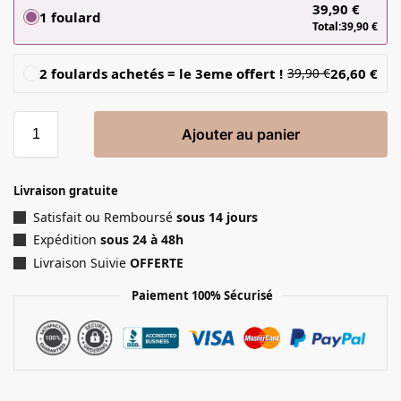
39,90
€
1 foulard
Total:
39,90
€
2 foulards achetés = le 3eme offert !
26,60
€
39,90
€
Ajouter au panier
Livraison gratuite
Satisfait ou Remboursé
sous 14 jours
Expédition
sous 24 à 48h
Livraison Suivie
OFFERTE
Paiement 100% Sécurisé