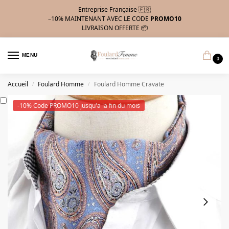
Entreprise Française 🇫🇷
–10%
MAINTENANT AVEC LE CODE
PROMO10
LIVRAISON OFFERTE 📦
MENU
0
Accueil
Foulard Homme
Foulard Homme Cravate
/
/
-10% Code PROMO10 jusqu'a la fin du mois