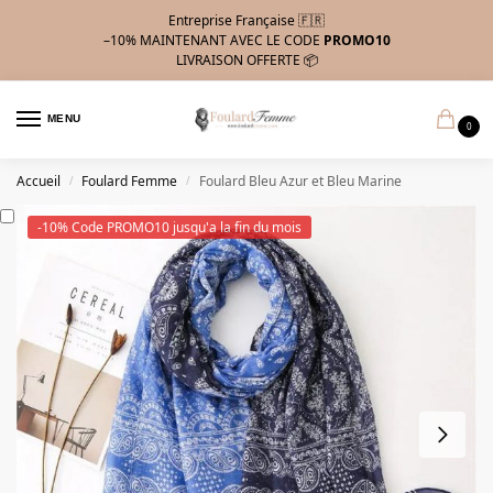
Entreprise Française 🇫🇷
–10%
MAINTENANT AVEC LE CODE
PROMO10
LIVRAISON OFFERTE 📦
MENU
0
Accueil
Foulard Femme
Foulard Bleu Azur et Bleu Marine
/
/
-10% Code PROMO10 jusqu'a la fin du mois