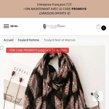
Entreprise Française 🇫🇷
–10%
MAINTENANT AVEC LE CODE
PROMO10
LIVRAISON OFFERTE 📦
MENU
0
Accueil
Foulard Femme
Foulard Noir et Marron
/
/
-10% Code PROMO10 jusqu'a la fin du mois