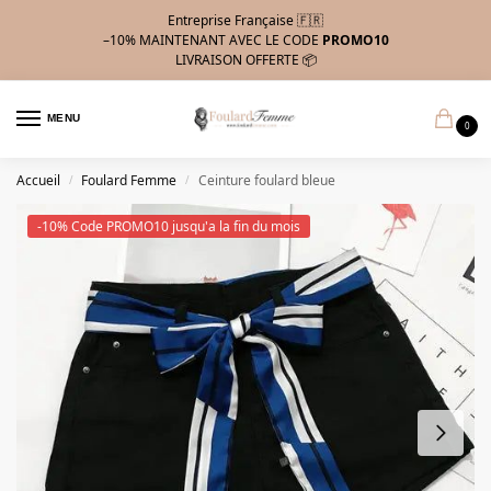
Entreprise Française 🇫🇷
–10%
MAINTENANT AVEC LE CODE
PROMO10
LIVRAISON OFFERTE 📦
MENU
0
Accueil
Foulard Femme
Ceinture foulard bleue
/
/
-10% Code PROMO10 jusqu'a la fin du mois