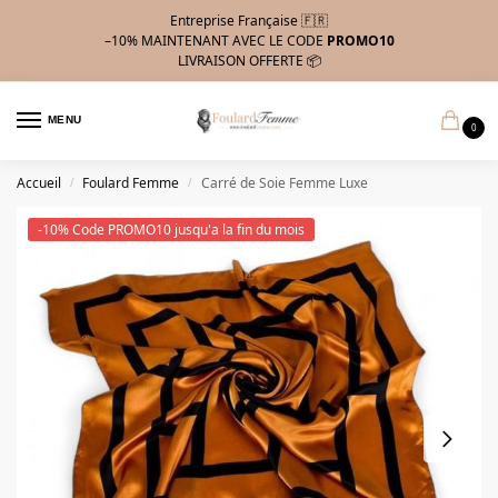
Entreprise Française 🇫🇷
–10%
MAINTENANT AVEC LE CODE
PROMO10
LIVRAISON OFFERTE 📦
MENU
0
Accueil
Foulard Femme
Carré de Soie Femme Luxe
/
/
-10% Code PROMO10 jusqu'a la fin du mois