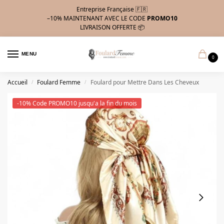
Entreprise Française 🇫🇷
–10%
MAINTENANT AVEC LE CODE
PROMO10
LIVRAISON OFFERTE 📦
MENU
0
Accueil
Foulard Femme
Foulard pour Mettre Dans Les Cheveux
/
/
-10% Code PROMO10 jusqu'a la fin du mois