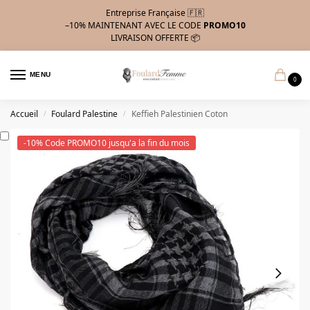
Entreprise Française 🇫🇷
–10%
MAINTENANT AVEC LE CODE
PROMO10
LIVRAISON OFFERTE 📦
MENU
0
Accueil
Foulard Palestine
Keffieh Palestinien Coton
/
/
-10% Code PROMO10 jusqu'a la fin du mois