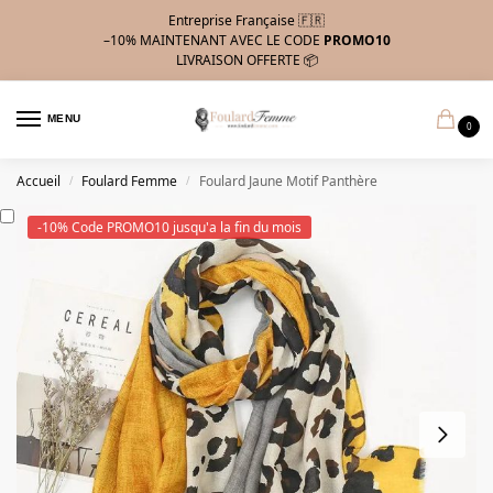
Entreprise Française 🇫🇷
–10%
MAINTENANT AVEC LE CODE
PROMO10
LIVRAISON OFFERTE 📦
MENU
0
Accueil
Foulard Femme
Foulard Jaune Motif Panthère
/
/
-10% Code PROMO10 jusqu'a la fin du mois