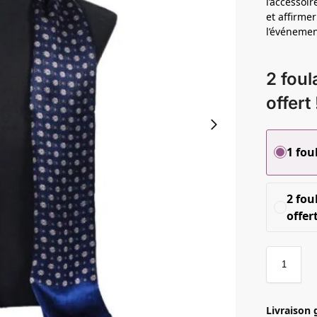
l’accessoi
et affirmer
l’événemen
2 foul
offert 
1 fou
2 fou
offert
Livraison 