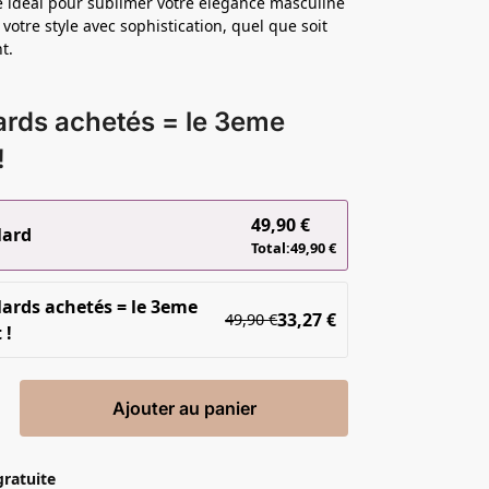
re idéal pour sublimer votre élégance masculine
 votre style avec sophistication, quel que soit
t.
ards achetés = le 3eme
!
49,90
€
lard
Total:
49,90
€
lards achetés = le 3eme
33,27
€
49,90
€
 !
Ajouter au panier
gratuite