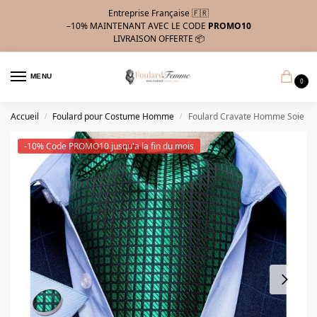
Entreprise Française 🇫🇷
–10%
MAINTENANT AVEC LE CODE
PROMO10
LIVRAISON OFFERTE 📦
MENU
0
Accueil
Foulard pour Costume Homme
Foulard Cravate Homme Soie
/
/
-10% Code PROMO10 jusqu'a la fin du mois