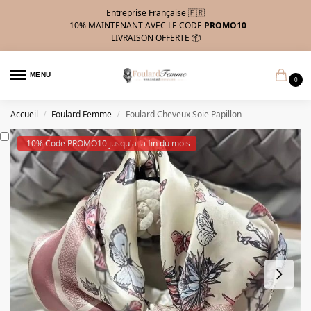
Entreprise Française 🇫🇷
–10%
MAINTENANT AVEC LE CODE
PROMO10
LIVRAISON OFFERTE 📦
MENU
0
Accueil
Foulard Femme
Foulard Cheveux Soie Papillon
/
/
-10% Code PROMO10 jusqu'a la fin du mois