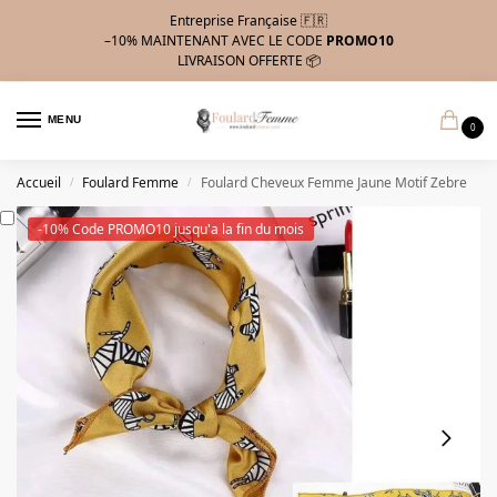
Entreprise Française 🇫🇷
–10%
MAINTENANT AVEC LE CODE
PROMO10
LIVRAISON OFFERTE 📦
MENU
0
Accueil
Foulard Femme
Foulard Cheveux Femme Jaune Motif Zebre
/
/
-10% Code PROMO10 jusqu'a la fin du mois