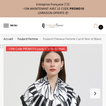
Entreprise Française 🇫🇷
–10%
MAINTENANT AVEC LE CODE
PROMO10
LIVRAISON OFFERTE 📦
MENU
0
Accueil
Foulard Femme
Foulard Cheveux Femme Carré Noir et Blanc
/
/
-10% Code PROMO10 jusqu'a la fin du mois