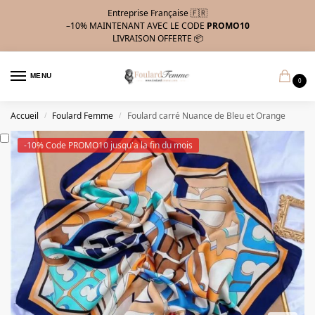
Entreprise Française 🇫🇷
–10%
MAINTENANT AVEC LE CODE
PROMO10
LIVRAISON OFFERTE 📦
MENU
0
Accueil
Foulard Femme
Foulard carré Nuance de Bleu et Orange
/
/
-10% Code PROMO10 jusqu'a la fin du mois