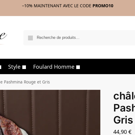
–10%
MAINTENANT AVEC LE CODE
PROMO10
R
Style
Foulard Homme
re Pashmina Rouge et Gris
châl
Pas
Gris
44,90
€