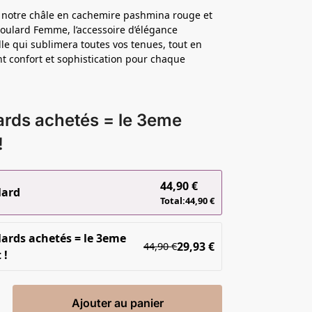
 notre châle en cachemire pashmina rouge et
Foulard Femme, l’accessoire d’élégance
le qui sublimera toutes vos tenues, tout en
nt confort et sophistication pour chaque
ards achetés = le 3eme
!
44,90
€
lard
Total:
44,90
€
lards achetés = le 3eme
29,93
€
44,90
€
 !
Ajouter au panier