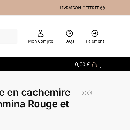
LIVRAISON OFFERTE 📦
echerche
Mon Compte
FAQs
Paiement
0,00
€
0
e en cachemire
hmina Rouge et