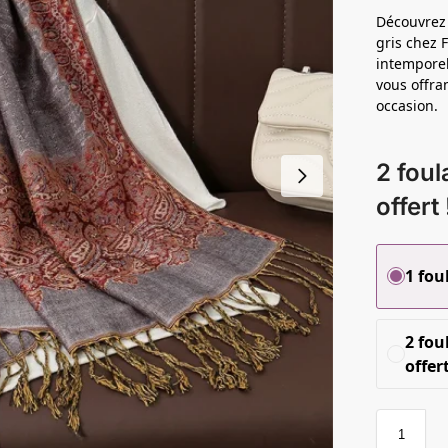
Découvrez
gris chez 
intemporel
vous offra
occasion.
2 foul
offert 
1 fou
2 fou
offert