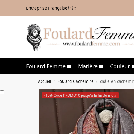
Entreprise Française 🇫🇷
Foulard Femme
Matière
Couleur
Accueil
Foulard Cachemire
châle en cachemi
/
/
-10% Code PROMO10 jusqu'a la fin du mois