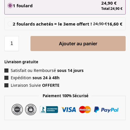
24,90
€
1 foulard
Total:
24,90
€
2 foulards achetés = le 3eme offert !
16,60
€
24,90
€
Ajouter au panier
Livraison gratuite
Satisfait ou Remboursé
sous 14 jours
Expédition
sous 24 à 48h
Livraison Suivie
OFFERTE
Paiement 100% Sécurisé