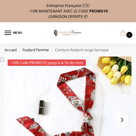
Entreprise Française 🇫🇷
–10%
MAINTENANT AVEC LE CODE
PROMO10
LIVRAISON OFFERTE 📦
MENU
0
Accueil
Foulard Femme
Ceinture foulard rouge baroque
/
/
-10% Code PROMO10 jusqu'a la fin du mois