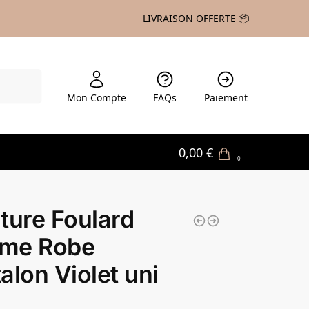
LIVRAISON OFFERTE 📦
echerche
Mon Compte
FAQs
Paiement
0,00
€
0
ture Foulard
me Robe
alon Violet uni