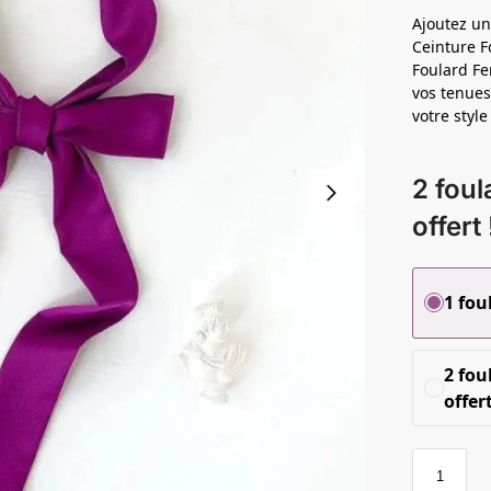
Ajoutez un
Ceinture F
Foulard Fe
vos tenues
votre styl
2 foul
offert 
1 fou
2 fou
offert