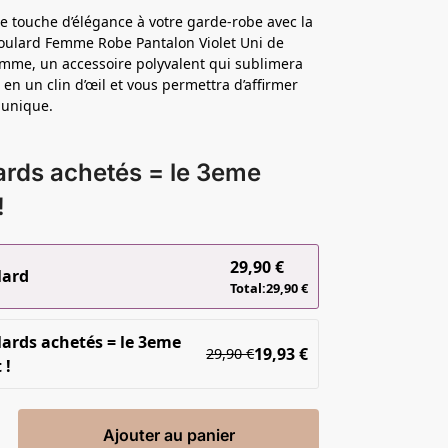
e touche d’élégance à votre garde-robe avec la
oulard Femme Robe Pantalon Violet Uni de
mme, un accessoire polyvalent qui sublimera
 en un clin d’œil et vous permettra d’affirmer
e unique.
ards achetés = le 3eme
!
29,90
€
lard
Total:
29,90
€
lards achetés = le 3eme
19,93
€
29,90
€
 !
Ajouter au panier