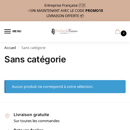
Entreprise Française 🇫🇷
–10%
MAINTENANT AVEC LE CODE
PROMO10
LIVRAISON OFFERTE 📦
MENU
0
Accueil
Sans catégorie
/
Sans catégorie
Aucun produit ne correspond à votre sélection.
Livraison gratuite
Sur toutes les commandes