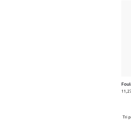
Foul
11,2